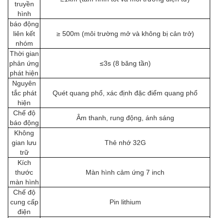
truyền
hình
báo động
liên kết
≥ 500m (môi trường mở và không bị cản trở)
nhóm
Thời gian
phản ứng
≤3s (8 băng tần)
phát hiện
Nguyên
tắc phát
Quét quang phổ, xác định đặc điểm quang phổ
hiện
Chế độ
Âm thanh, rung động, ánh sáng
báo động
Không
gian lưu
Thẻ nhớ 32G
trữ
Kích
thước
Màn hình cảm ứng 7 inch
màn hình
Chế độ
cung cấp
Pin lithium
điện