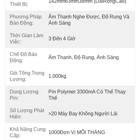
142mm63mm38mm (DàiRộngCao)
Thiết Bị:
Phương Pháp
Âm Thanh Nghe Được, Độ Rung Và 
Báo Động:
Ánh Sáng
Thời Gian Làm
3 Đến 4 Giờ
Việc:
Chế Độ Báo
Âm Thanh, Độ Rung, Ánh Sáng
Động:
Gói Tổng Trọng
1.000kg
Lượng:
Dung Lượng
Pin Polymer 3300mA Có Thể Thay 
Pin:
Thế
Số Lượng Phát
>20 Máy Bay Không Người Lái
Hiện:
Khả Năng Cung
1000Đơn Vị MỖI THÁNG
Cấp: