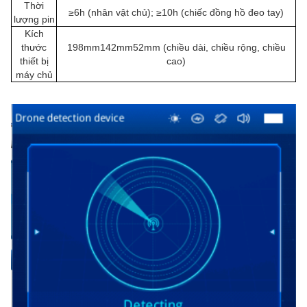
Thời
≥6h (nhân vật chủ); ≥10h (chiếc đồng hồ đeo tay)
lượng pin
Kích
thước
198mm142mm52mm (chiều dài, chiều rộng, chiều
thiết bị
cao)
máy chủ