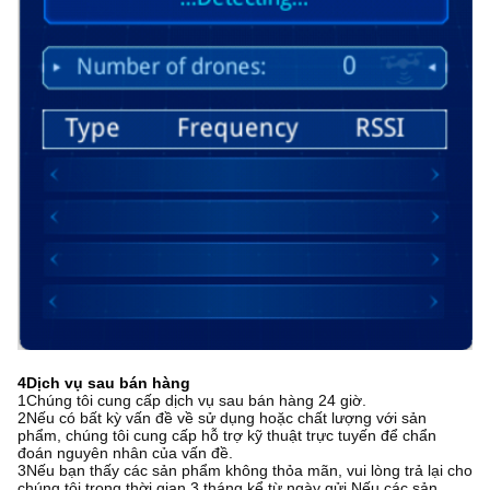
4Dịch vụ sau bán hàng
1Chúng tôi cung cấp dịch vụ sau bán hàng 24 giờ.
2Nếu có bất kỳ vấn đề về sử dụng hoặc chất lượng với sản
phẩm, chúng tôi cung cấp hỗ trợ kỹ thuật trực tuyến để chẩn
đoán nguyên nhân của vấn đề.
3Nếu bạn thấy các sản phẩm không thỏa mãn, vui lòng trả lại cho
chúng tôi trong thời gian 3 tháng kể từ ngày gửi.Nếu các sản