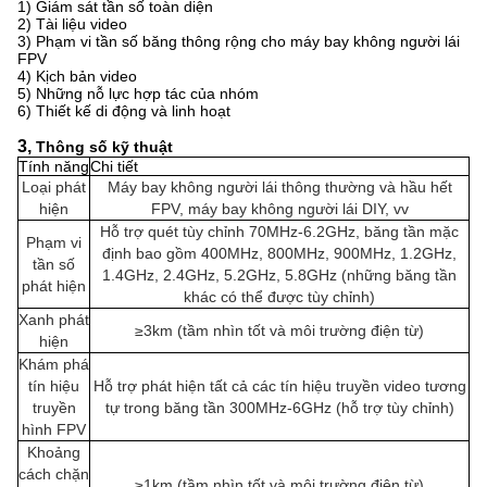
1) Giám sát tần số toàn diện
2) Tài liệu video
3) Phạm vi tần số băng thông rộng cho máy bay không người lái
FPV
4) Kịch bản video
5) Những nỗ lực hợp tác của nhóm
6) Thiết kế di động và linh hoạt
3,
Thông số kỹ thuật
Tính năng
Chi tiết
Loại phát
Máy bay không người lái thông thường và hầu hết
hiện
FPV, máy bay không người lái DIY, vv
Hỗ trợ quét tùy chỉnh 70MHz-6.2GHz, băng tần mặc
Phạm vi
định bao gồm 400MHz, 800MHz, 900MHz, 1.2GHz,
tần số
1.4GHz, 2.4GHz, 5.2GHz, 5.8GHz (những băng tần
phát hiện
khác có thể được tùy chỉnh)
Xanh phát
≥3km (tầm nhìn tốt và môi trường điện từ)
hiện
Khám phá
tín hiệu
Hỗ trợ phát hiện tất cả các tín hiệu truyền video tương
truyền
tự trong băng tần 300MHz-6GHz (hỗ trợ tùy chỉnh)
hình FPV
Khoảng
cách chặn
≥1km (tầm nhìn tốt và môi trường điện từ)