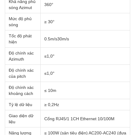
Khả năng phủ
360°
sóng Azimut
Mức độ phủ
≥ 30°
sóng
Tốc độ phát
0.5m/s30m/s
hiện
Độ chính xác
≤1,0°
Azimuth
Độ chính xác
≤1,0°
của pitch
Độ chính xác
≤ 10m
khoảng cách
Tỷ lệ dữ liệu
≥ 0,2Hz
Giao diện dữ
Cổng RJ45/1 1CH Ethernet 10/100M
liệu
Năng lượng
≤ 100W (sản tiêu điện) AC200-AC240 (đưa