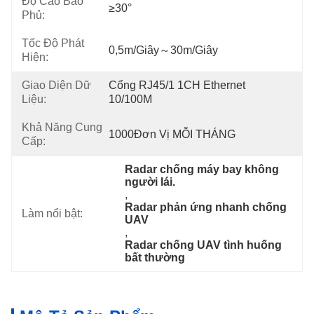
Độ Cao Bao
≥30°
Phủ:
Tốc Độ Phát
0,5m/giây～30m/giây
Hiện:
Giao Diện Dữ
Cổng RJ45/1 1CH Ethernet 
Liệu:
10/100M
Khả Năng Cung
1000Đơn Vị MỖI THÁNG
Cấp:
Radar chống máy bay không 
người lái.
, 
Radar phản ứng nhanh chống 
Làm nổi bật:
UAV
, 
Radar chống UAV tình huống 
bất thường