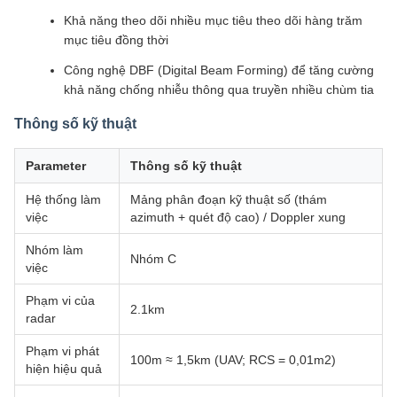
Khả năng theo dõi nhiều mục tiêu theo dõi hàng trăm
mục tiêu đồng thời
Công nghệ DBF (Digital Beam Forming) để tăng cường
khả năng chống nhiễu thông qua truyền nhiều chùm tia
Thông số kỹ thuật
Parameter
Thông số kỹ thuật
Hệ thống làm
Mảng phân đoạn kỹ thuật số (thám
việc
azimuth + quét độ cao) / Doppler xung
Nhóm làm
Nhóm C
việc
Phạm vi của
2.1km
radar
Phạm vi phát
100m ≈ 1,5km (UAV; RCS = 0,01m2)
hiện hiệu quả