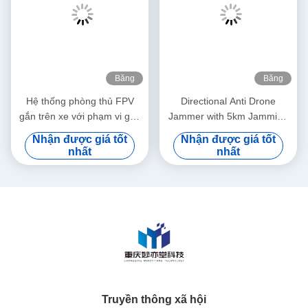
Băng
Băng
hình
hình
Hệ thống phòng thủ FPV
Directional Anti Drone
gắn trên xe với phạm vi gây
Jammer with 5km Jamming
nhiễu 1KM-2KM, Bộ gây
Radius 360° Target Tracking
Nhận được giá tốt
Nhận được giá tốt
nhiễu chống máy bay không
and High-speed Gimbal for
nhất
nhất
người lái 8 băng tần đến 12
Detection Equipment
băng tần, mức tiêu thụ điện
≤50W
Truyền thông xã hội