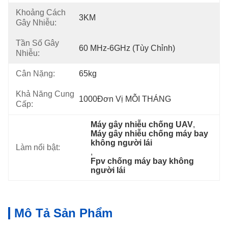
Khoảng Cách
3KM
Gây Nhiễu:
Tần Số Gây
60 MHz-6GHz (Tùy Chỉnh)
Nhiễu:
Cân Nặng:
65kg
Khả Năng Cung
1000Đơn Vị MỖI THÁNG
Cấp:
Máy gây nhiễu chống UAV
, 
Máy gây nhiễu chống máy bay 
không người lái
Làm nổi bật:
, 
Fpv chống máy bay không 
người lái
Mô Tả Sản Phẩm