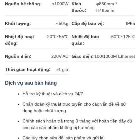
Nguồn hệ thống:
≤1000W
Kích
φ850mm *
thước:
H485mm
Khối lượng:
≤50kg
Cấp độ bảo vệ:
IP65
Nhiệt độ hoạt
-20℃~55℃
Nhiệt độ bảo
-60℃~125℃
động:
quản:
Nguồn điện:
220V AC
Giao diện:
100/1000M Ethernet
Thời gian hoạt động:
≥1 giờ
Dịch vụ sau bán hàng
Hỗ trợ kỹ thuật và dịch vụ 24/7
Chẩn đoán kỹ thuật trực tuyến cho các vấn đề về sử
dụng hoặc chất lượng
Chính sách hoàn trả trong 3 tháng với hoàn tiền đầy đủ
cho các sản phẩm không bị hư hỏng
Các tùy chọn sửa đổi sản phẩm và gửi lại