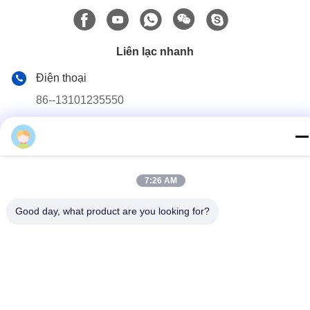
Liên lạc nhanh
Điện thoại
86--13101235550
Email
gary@chinaantidrone.com
Địa chỉ
7:26 AM
www.chinaantidrone.com
Good day, what product are you looking for?
Chính sách bảo mật
|
Sơ đồ trang web
Trung Quốc Chất lượng tốt Máy dò Drone cầm tay Nhà cung cấp.
2024-2026 Chongqing Miao Yi Tang Technology Co., Ltd. Tất cả
các quyền được bảo lưu.