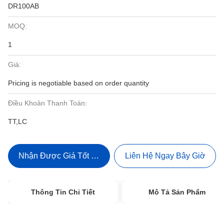
DR100AB
MOQ:
1
Giá:
Pricing is negotiable based on order quantity
Điều Khoản Thanh Toán:
TT,LC
Nhận Được Giá Tốt Nhất
Liên Hệ Ngay Bây Giờ
Thông Tin Chi Tiết
Mô Tả Sản Phẩm