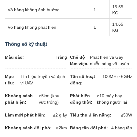
15.55
Vỏ hàng không ảnh hưởng
1
KG
14.65
Vỏ hàng không phát hiện
1
KG
Thông số kỹ thuật
Màu sắc:
Trắng
Chế độ
Phát hiện và Gây
làm việc:
nhiễu sóng vô tuyến
Mục
Tín hiệu truyền và định
Tần số hoạt
100MHz~6GHz
tiêu:
vị UAV
động:
Khoảng cách
≥5km (khu
Phát hiện
≥10 máy bay
phát hiện:
vực trống)
đồng thời:
không người lái
Làm mới phát hiện:
≤2 giây
Tiêu thụ điện năng:
≤50W
Khoảng cách đối phó:
≥2km
Băng tần đối phó:
4 băng tần