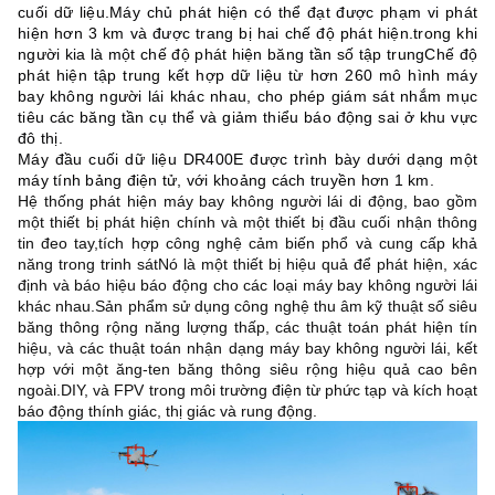
cuối dữ liệu.
Máy chủ phát hiện có thể đạt được phạm vi phát 
hiện hơn 3 km và được trang bị hai chế độ phát hiện.trong khi 
người kia là một chế độ phát hiện băng tần số tập trungChế độ 
phát hiện tập trung kết hợp dữ liệu từ hơn 260 mô hình máy 
bay không người lái khác nhau, cho phép giám sát nhắm mục 
tiêu các băng tần cụ thể và giảm thiểu báo động sai ở khu vực 
đô thị.
Máy đầu cuối dữ liệu DR400E được trình bày dưới dạng một
máy tính bảng điện tử, với khoảng cách truyền hơn 1 km.
Hệ thống phát hiện máy bay không người lái di động, bao gồm
một thiết bị phát hiện chính và một thiết bị đầu cuối nhận thông
tin đeo tay,tích hợp công nghệ cảm biến phổ và cung cấp khả
năng trong trinh sátNó là một thiết bị hiệu quả để phát hiện, xác
định và báo hiệu báo động cho các loại máy bay không người lái
khác nhau.Sản phẩm sử dụng công nghệ thu âm kỹ thuật số siêu
băng thông rộng năng lượng thấp, các thuật toán phát hiện tín
hiệu, và các thuật toán nhận dạng máy bay không người lái, kết
hợp với một ăng-ten băng thông siêu rộng hiệu quả cao bên
ngoài.DIY, và FPV trong môi trường điện từ phức tạp và kích hoạt
báo động thính giác, thị giác và rung động.