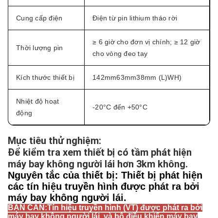
Cung cấp điện
Điện từ pin lithium tháo rời
≥ 6 giờ cho đơn vị chính; ≥ 12 giờ
Thời lượng pin
cho vòng đeo tay
Kích thước thiết bị
142mm
63mm
38mm (L)
W
H)
Nhiệt độ hoạt
-20°C đến +50°C
động
Mục tiêu thử nghiệm:
Để kiểm tra xem thiết bị có tầm phát hiện
máy bay không người lái hơn 3km không.
Nguyên tắc của thiết bị: Thiết bị phát hiện
các tín hiệu truyền hình được phát ra bởi
máy bay không người lái.
BẠN CẢN:Tín hiệu truyền hình (VT) được phát ra bởi
máy bay không người lái, và bộ điều khiển máy bay