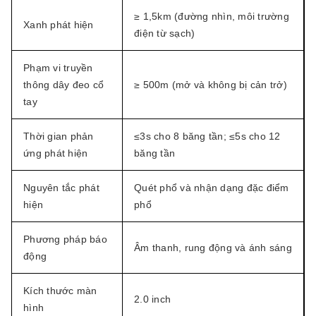
≥ 1,5km (đường nhìn, môi trường
Xanh phát hiện
điện từ sạch)
Phạm vi truyền
thông dây đeo cổ
≥ 500m (mở và không bị cản trở)
tay
Thời gian phản
≤3s cho 8 băng tần; ≤5s cho 12
ứng phát hiện
băng tần
Nguyên tắc phát
Quét phổ và nhận dạng đặc điểm
hiện
phổ
Phương pháp báo
Âm thanh, rung động và ánh sáng
động
Kích thước màn
2.0 inch
hình