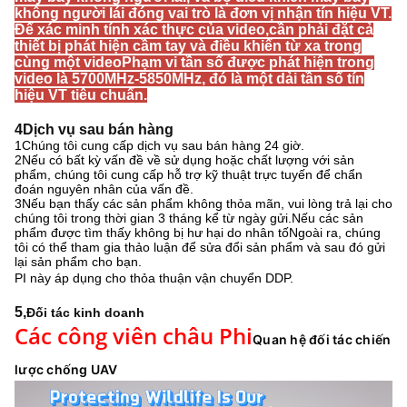
không người lái đóng vai trò là đơn vị nhận tín hiệu VT.
Để xác minh tính xác thực của video,cần phải đặt cả
thiết bị phát hiện cầm tay và điều khiển từ xa trong
cùng một videoPhạm vi tần số được phát hiện trong
video là 5700MHz-5850MHz, đó là một dải tần số tín
hiệu VT tiêu chuẩn.
4Dịch vụ sau bán hàng
1Chúng tôi cung cấp dịch vụ sau bán hàng 24 giờ.
2Nếu có bất kỳ vấn đề về sử dụng hoặc chất lượng với sản
phẩm, chúng tôi cung cấp hỗ trợ kỹ thuật trực tuyến để chẩn
đoán nguyên nhân của vấn đề.
3Nếu bạn thấy các sản phẩm không thỏa mãn, vui lòng trả lại cho
chúng tôi trong thời gian 3 tháng kể từ ngày gửi.Nếu các sản
phẩm được tìm thấy không bị hư hại do nhân tốNgoài ra, chúng
tôi có thể tham gia thảo luận để sửa đổi sản phẩm và sau đó gửi
lại sản phẩm cho bạn.
PI này áp dụng cho thỏa thuận vận chuyển DDP.
5,
Đối tác kinh doanh
Các công viên châu Phi
Quan hệ đối tác chiến
lược chống UAV