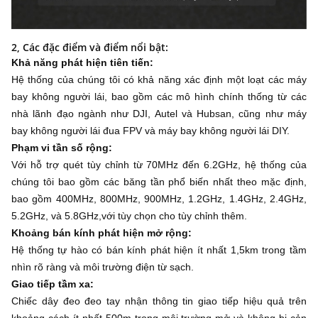
2, Các đặc điểm và điểm nổi bật:
Khả năng phát hiện tiên tiến:
Hệ thống của chúng tôi có khả năng xác định một loạt các máy
bay không người lái, bao gồm các mô hình chính thống từ các
nhà lãnh đạo ngành như DJI, Autel và Hubsan, cũng như máy
bay không người lái đua FPV và máy bay không người lái DIY.
Phạm vi tần số rộng:
Với hỗ trợ quét tùy chỉnh từ 70MHz đến 6.2GHz, hệ thống của
chúng tôi bao gồm các băng tần phổ biến nhất theo mặc định,
bao gồm 400MHz, 800MHz, 900MHz, 1.2GHz, 1.4GHz, 2.4GHz,
5.2GHz, và 5.8GHz,với tùy chọn cho tùy chỉnh thêm.
Khoảng bán kính phát hiện mở rộng:
Hệ thống tự hào có bán kính phát hiện ít nhất 1,5km trong tầm
nhìn rõ ràng và môi trường điện từ sạch.
Giao tiếp tầm xa:
Chiếc dây đeo đeo tay nhận thông tin giao tiếp hiệu quả trên
khoảng cách ít nhất 500m trong môi trường mở và không bị cản