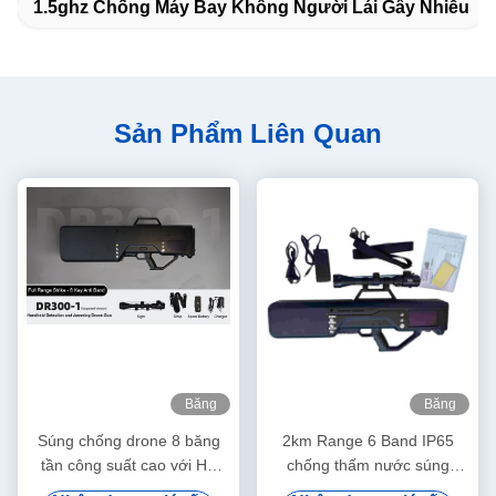
1.5ghz Chống Máy Bay Không Người Lái Gây Nhiễu
Sản Phẩm Liên Quan
Băng
Băng
hình
hình
Súng chống drone 8 băng
2km Range 6 Band IP65
tần công suất cao với Hệ
chống thấm nước súng
thống phòng thủ UAV tầm xa
chống máy bay không người