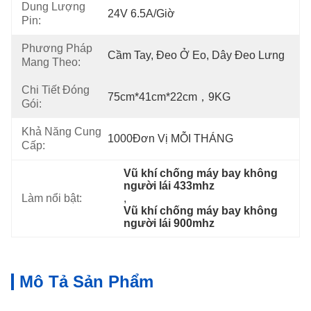
Dung Lượng
24V 6.5A/giờ
Pin:
Phương Pháp
Cầm Tay, Đeo Ở Eo, Dây Đeo Lưng
Mang Theo:
Chi Tiết Đóng
75cm*41cm*22cm，9KG
Gói:
Khả Năng Cung
1000Đơn Vị MỖI THÁNG
Cấp:
Vũ khí chống máy bay không 
người lái 433mhz
Làm nổi bật:
, 
Vũ khí chống máy bay không 
người lái 900mhz
Mô Tả Sản Phẩm