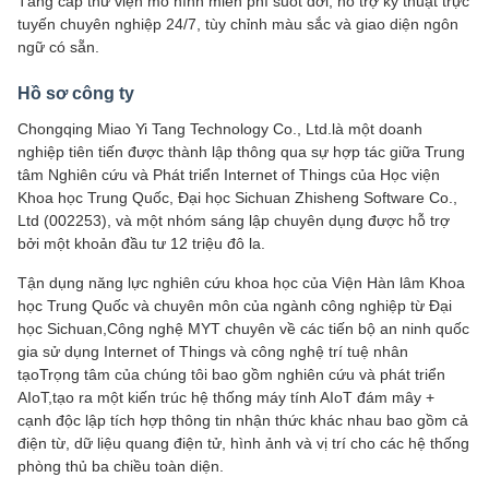
Tăng cấp thư viện mô hình miễn phí suốt đời, hỗ trợ kỹ thuật trực
tuyến chuyên nghiệp 24/7, tùy chỉnh màu sắc và giao diện ngôn
ngữ có sẵn.
Hồ sơ công ty
Chongqing Miao Yi Tang Technology Co., Ltd.là một doanh
nghiệp tiên tiến được thành lập thông qua sự hợp tác giữa Trung
tâm Nghiên cứu và Phát triển Internet of Things của Học viện
Khoa học Trung Quốc, Đại học Sichuan Zhisheng Software Co.,
Ltd (002253), và một nhóm sáng lập chuyên dụng được hỗ trợ
bởi một khoản đầu tư 12 triệu đô la.
Tận dụng năng lực nghiên cứu khoa học của Viện Hàn lâm Khoa
học Trung Quốc và chuyên môn của ngành công nghiệp từ Đại
học Sichuan,Công nghệ MYT chuyên về các tiến bộ an ninh quốc
gia sử dụng Internet of Things và công nghệ trí tuệ nhân
tạoTrọng tâm của chúng tôi bao gồm nghiên cứu và phát triển
AIoT,tạo ra một kiến trúc hệ thống máy tính AIoT đám mây +
cạnh độc lập tích hợp thông tin nhận thức khác nhau bao gồm cả
điện từ, dữ liệu quang điện tử, hình ảnh và vị trí cho các hệ thống
phòng thủ ba chiều toàn diện.