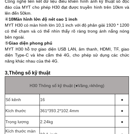
Công nghệ liên kết dữ liệu điều khiển hình ảnh kỹ thuật số độc
đáo của MYT cho phép H30 đạt được truyền hình trên 10km và
lên đến 50km.
④
10Màn hình lớn độ nét cao 1 inch
MYT H30 có màn hình lớn 10,1 inch với độ phân giải 1920 * 1200
có thể chạm và có thể nhìn thấy rõ ràng trong ánh nắng nóng
bên ngoài.
⑤
Giao diện phong phú
MYT H30 hỗ trợ giao diện USB LAN, âm thanh, HDMI, TF, giao
diện Type-C và khe cắm thẻ 4G, cho phép sử dụng các chức
năng khác nhau của thẻ 4G.
3
,
Thông số kỹ thuật
H30 Thông số kỹ thuật (
●
Vâng,
○
không)
Số kênh
16
●
Kích thước
361*393.2*102.4mm
●
Trọng lượng
2.24kg
●
Kích thước màn