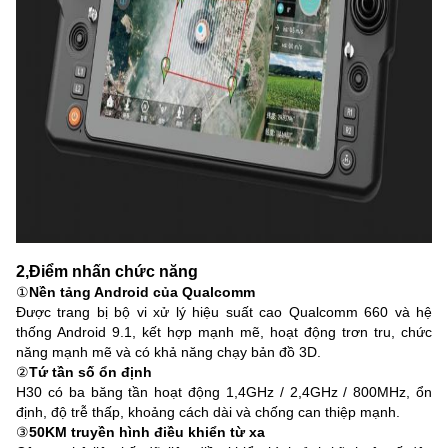
2
,
Điểm nhấn chức năng
①
Nền tảng Android của Qualcomm
Được trang bị bộ vi xử lý hiệu suất cao Qualcomm 660 và hệ
thống Android 9.1, kết hợp mạnh mẽ, hoạt động trơn tru, chức
năng mạnh mẽ và có khả năng chạy bản đồ 3D.
②
Tứ tần số ổn định
H30 có ba băng tần hoạt động 1,4GHz / 2,4GHz / 800MHz, ổn
định, độ trễ thấp, khoảng cách dài và chống can thiệp mạnh.
③
50KM truyền hình điều khiển từ xa