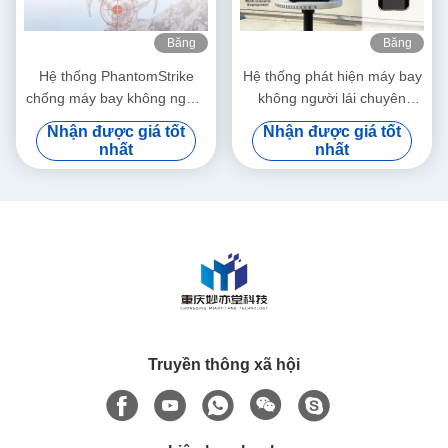
Băng
Băng
hình
hình
Hệ thống PhantomStrike
Hệ thống phát hiện máy bay
chống máy bay không người
không người lái chuyên
lái với phạm vi phát hiện ≥
nghiệp, tầm xa 12km, đánh
Nhận được giá tốt
Nhận được giá tốt
10km và phạm vi chống máy
chặn FPV, theo dõi vị trí phi
nhất
nhất
bay không người lái ≥ 3km
công theo thời gian thực
có khả năng phát hiện đa
phổ
Truyền thông xã hội