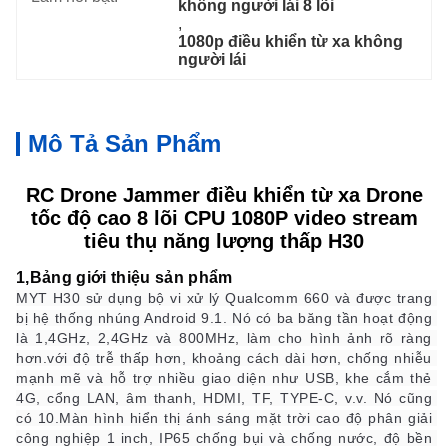
không người lái 8 lõi
, 
1080p điều khiển từ xa không 
người lái
Mô Tả Sản Phẩm
RC Drone Jammer điều khiển từ xa Drone
tốc độ cao 8 lõi CPU 1080P video stream
tiêu thụ năng lượng thấp H30
1
,
Bảng giới thiệu sản phẩm
MYT H30 sử dụng bộ vi xử lý Qualcomm 660 và được trang 
bị hệ thống nhúng Android 9.1. Nó có ba băng tần hoạt động 
là 1,4GHz, 2,4GHz và 800MHz, làm cho hình ảnh rõ ràng 
hơn.với độ trễ thấp hơn, khoảng cách dài hơn, chống nhiễu 
mạnh mẽ và hỗ trợ nhiều giao diện như USB, khe cắm thẻ 
4G, cổng LAN, âm thanh, HDMI, TF, TYPE-C, v.v. Nó cũng 
có 10.Màn hình hiển thị ánh sáng mặt trời cao độ phân giải 
công nghiệp 1 inch, IP65 chống bụi và chống nước, độ bền 