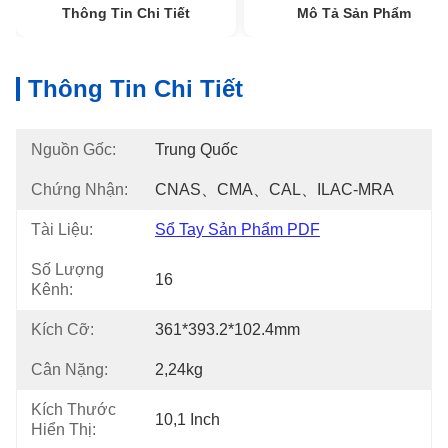
Thông Tin Chi Tiết
Mô Tả Sản Phẩm
Thông Tin Chi Tiết
Nguồn Gốc:
Trung Quốc
Chứng Nhận:
CNAS、CMA、CAL、ILAC-MRA
Tài Liệu:
Sổ Tay Sản Phẩm PDF
Số Lượng
16
Kênh:
Kích Cỡ:
361*393.2*102.4mm
Cân Nặng:
2,24kg
Kích Thước
10,1 Inch
Hiển Thị: