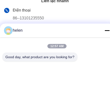
Liên lạc nhanh
Điện thoại
86--13101235550
Email
helen
gary@chinaantidrone.com
Địa chỉ
12:57 AM
www.chinaantidrone.com
Good day, what product are you looking for?
Chính sách bảo mật
|
Sơ đồ trang web
Trung Quốc Chất lượng tốt Máy dò Drone cầm tay Nhà cung cấp.
2024-2026 Chongqing Miao Yi Tang Technology Co., Ltd. Tất cả
các quyền được bảo lưu.