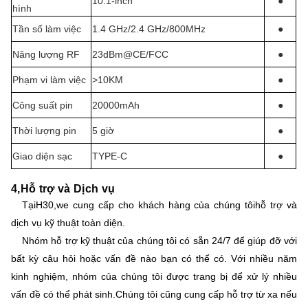
10.1-inch
●
hình
Tần số làm việc
1.4 GHz/2.4 GHz/800MHz
●
Năng lượng RF
23dBm@CE/FCC
●
Phạm vi làm việc
>10KM
●
Công suất pin
20000mAh
●
Thời lượng pin
5 giờ
●
Giao diện sạc
TYPE-C
●
4
,
Hỗ trợ và Dịch vụ
Tại
H30
,
w
e cung cấp cho khách hàng của chúng tôi
hỗ trợ và
dịch vụ kỹ thuật toàn diện.
Nhóm hỗ trợ kỹ thuật của chúng tôi có sẵn 24/7 để giúp đỡ với
bất kỳ câu hỏi hoặc vấn đề nào bạn có thể có. Với nhiều năm
kinh nghiệm, nhóm của chúng tôi được trang bị để xử lý nhiều
vấn đề có thể phát sinh.Chúng tôi cũng cung cấp hỗ trợ từ xa nếu