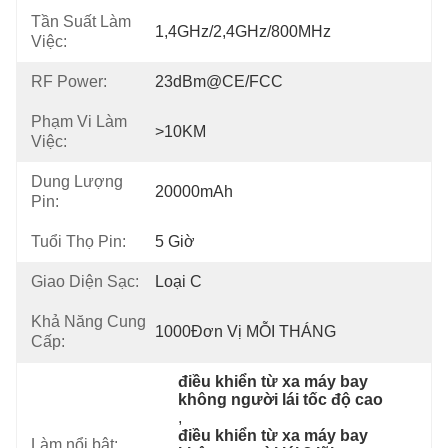
Tần Suất Làm
1,4GHz/2,4GHz/800MHz
Việc:
RF Power:
23dBm@CE/FCC
Phạm Vi Làm
>10KM
Việc:
Dung Lượng
20000mAh
Pin:
Tuổi Thọ Pin:
5 Giờ
Giao Diện Sạc:
Loại C
Khả Năng Cung
1000Đơn Vị MỖI THÁNG
Cấp:
điều khiển từ xa máy bay 
không người lái tốc độ cao
, 
điều khiển từ xa máy bay 
Làm nổi bật: